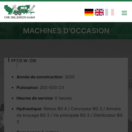
MACHINES D'OCCASION
FF7/5 W-ZW
Année de construction
: 2025
Puissance
: 200-500 CV
Heures de service
: 0 heures
Hydraulique
: Retour BG 4 / Convoyeur BG 3 / Armoire
de broyage BG 3 / Vis principale BG 3 / Distributeur BG
3