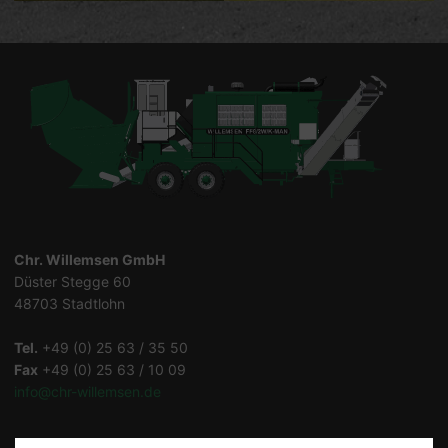
Chr. Willemsen GmbH
Düster Stegge 60
48703 Stadtlohn
Tel.
+49 (0) 25 63 / 35 50
Fax
+49 (0) 25 63 / 10 09
info@chr-willemsen.de
Datenschutz