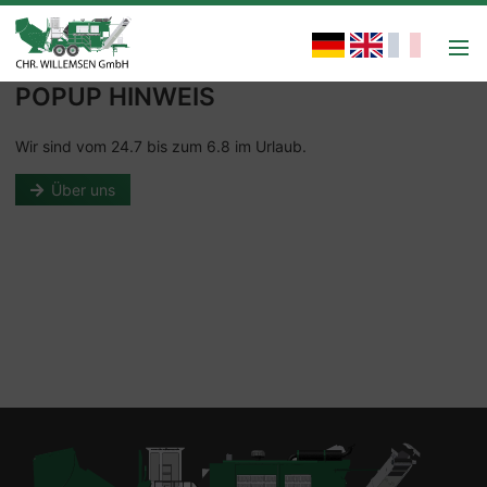
POPUP HINWEIS
Wir sind vom 24.7 bis zum 6.8 im Urlaub.
Über uns