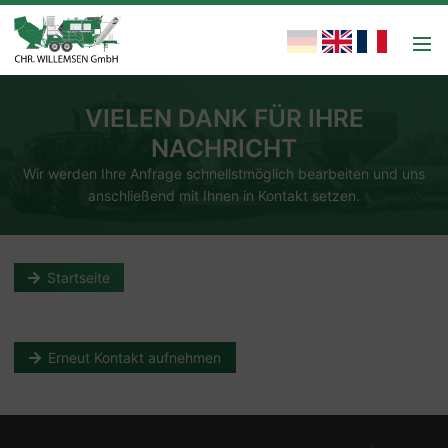
VIELEN DANK FÜR IHRE
NACHRICHT
Wir werden Ihre Anfrage schnellstmöglich bearbeiten und uns
anschließend mit Ihnen in Kontakt setzen.
Startseite
Erneut Kontakt aufnehmen